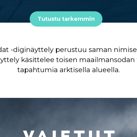
Tutustu tarkemmin
odat -diginäyttely perustuu saman nimisee
yttely käsittelee toisen maailmansod
tapahtumia arktisella alueella.