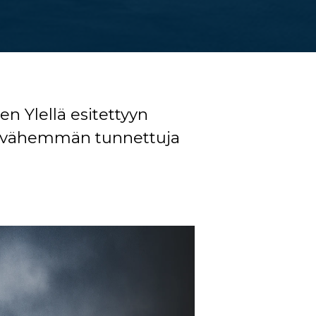
n Ylellä esitettyyn
an vähemmän tunnettuja