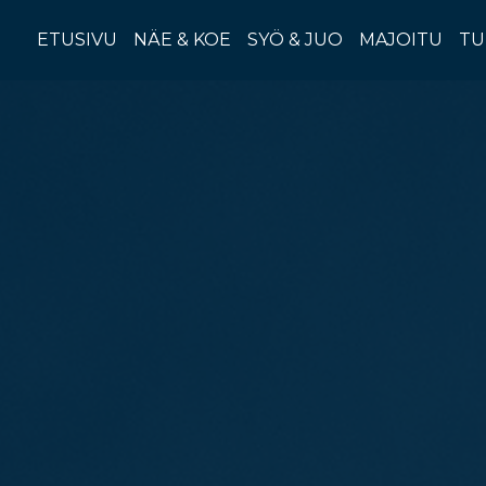
Ohita
sisältöön
ETUSIVU
NÄE & KOE
SYÖ & JUO
MAJOITU
TU