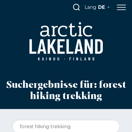
Skip
Lang
DE
to
content
Suchergebnisse für:
forest
hiking trekking
Suchen: