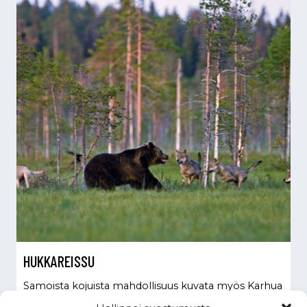
HUK­KA­REIS­SU
Sa­mois­ta ko­juis­ta mah­dol­li­suus ku­va­ta myös Kar­hua
ja Ah­maa.