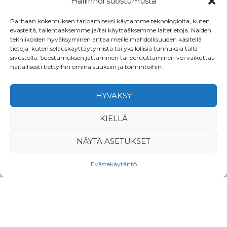
Hallinnoi suostumusta
Hin­ta alk.
234 €
Parhaan kokemuksen tarjoamiseksi käytämme teknologioita, kuten
evästeitä, tallentaaksemme ja/tai käyttääksemme laitetietoja. Näiden
tekniikoiden hyväksyminen antaa meille mahdollisuuden käsitellä
Tu­tus­tu
tietoja, kuten selauskäyttäytymistä tai yksilöllisiä tunnuksia tällä
sivustolla. Suostumuksen jättäminen tai peruuttaminen voi vaikuttaa
haitallisesti tiettyihin ominaisuuksiin ja toimintoihin.
Wild Tai­ga
HYVÄKSY
KIELLÄ
NÄYTÄ ASETUKSET
Evästekäytäntö