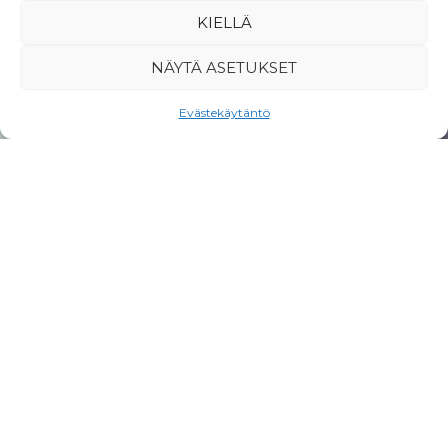
KIELLÄ
NÄYTÄ ASETUKSET
Evästekäytäntö
Hae:
Neljä vuodenaikaa – neljät
kasvot
Kainuu, on Järvi-Suomen pohjoisin osa.